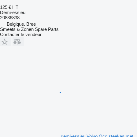
125 €
HT
Demi-essieu
20836838
Belgique, Bree
Smeets & Zonen Spare Parts
Contacter le vendeur
demi-essieu Volvo Occ steekas met