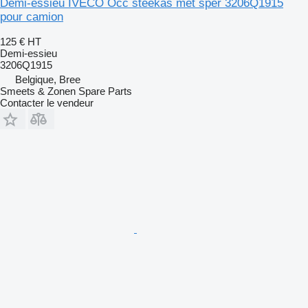
Demi-essieu IVECO Occ steekas met sper 3206Q1915
pour camion
125 €
HT
Demi-essieu
3206Q1915
Belgique, Bree
Smeets & Zonen Spare Parts
Contacter le vendeur