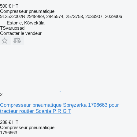
500 €
HT
Compresseur pneumatique
912522002R 2948989, 2845574, 2573753, 2039907, 2039906
Estonie, Kõrveküla
TSvaruosad
Contacter le vendeur
2
Compresseur pneumatique Sprężarka 1796663 pour
tracteur routier Scania P R G T
288 €
HT
Compresseur pneumatique
1796663