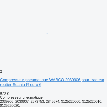
3
Compresseur pneumatique WABCO 2039906 pour tracteur
routier Scania R euro 6
870 €
Compresseur pneumatique
2039906; 2039907; 2573753; 2845574; 9125220000; 9125220010;
9125220020;