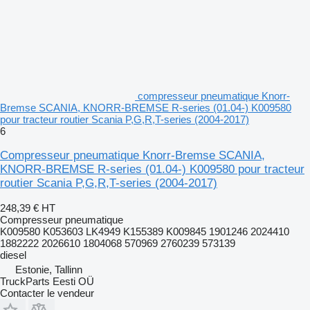
compresseur pneumatique Knorr-
Bremse SCANIA, KNORR-BREMSE R-series (01.04-) K009580
pour tracteur routier Scania P,G,R,T-series (2004-2017)
6
Compresseur pneumatique Knorr-Bremse SCANIA,
KNORR-BREMSE R-series (01.04-) K009580 pour tracteur
routier Scania P,G,R,T-series (2004-2017)
248,39 €
HT
Compresseur pneumatique
K009580 K053603 LK4949 K155389 K009845 1901246 2024410
1882222 2026610 1804068 570969 2760239 573139
diesel
Estonie, Tallinn
TruckParts Eesti OÜ
Contacter le vendeur