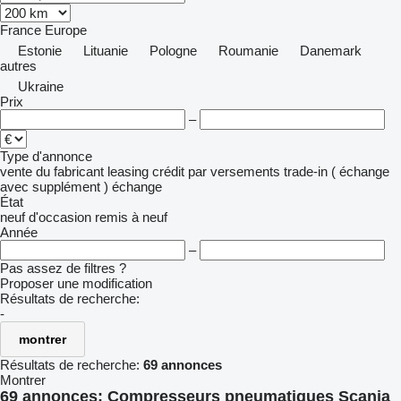
France
Europe
Estonie
Lituanie
Pologne
Roumanie
Danemark
autres
Ukraine
Prix
–
Type d'annonce
vente
du fabricant
leasing
crédit
par versements
trade-in ( échange
avec supplément )
échange
État
neuf
d'occasion
remis à neuf
Année
–
Pas assez de filtres ?
Proposer une modification
Résultats de recherche:
-
montrer
Résultats de recherche:
69 annonces
Montrer
69 annonces:
Compresseurs pneumatiques Scania