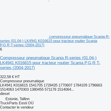
compresseur pneumatique Scania R-
series (01.04-) LK4941 K016615 pour tracteur routier Scania
P,G,R,T-series (2004-2017)
6
Compresseur pneumatique Scania R-series (01.04-)
LK4941 K016615 pour tracteur routier Scania P,G,R,T-
series (2004-2017)
322,58 €
HT
Compresseur pneumatique
LK4941 K016615 1541705 1728435 1770607 1784109 1796663
1514063 1470303 1380455 571178 1514064...
diesel
Estonie, Tallinn
TruckParts Eesti OÜ
Contacter le vendeur