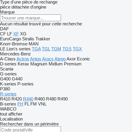
Type d'une pièce de rechange
pièce détachée d'origine
Marque
Aucun résultat trouvé pour cette recherche
DAF
CF
LF
XF
XG
EuroCargo
Stralis
Trakker
Knorr-Bremse
MAN
LE
Lion's series
TGA
TGL
TGM
TGS
TGX
Mercedes-Benz
A-Class
Actros
Antos
Arocs
Atego
Axor
Econic
D-series
Kerax
Magnum
Midlum
Premium
Scania
G-series
G400
G440
K-series
P-series
P380
R-series
R410
R420
R440
R460
R480
R490
B-series
FH
FL
FM
VNL
WABCO
tout afficher
Localisation
Rechercher dans un périmètre