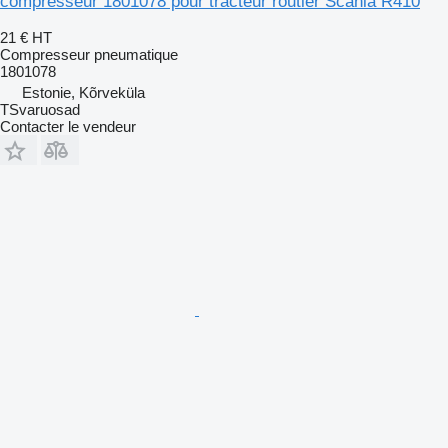
compresseur 1801078 pour tracteur routier Scania R410
21 €
HT
Compresseur pneumatique
1801078
Estonie, Kõrveküla
TSvaruosad
Contacter le vendeur