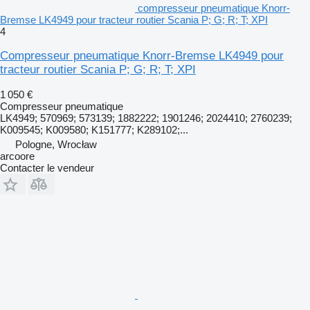
compresseur pneumatique Knorr-
Bremse LK4949 pour tracteur routier Scania P; G; R; T; XPI
4
Compresseur pneumatique Knorr-Bremse LK4949 pour
tracteur routier Scania P; G; R; T; XPI
1 050 €
Compresseur pneumatique
LK4949; 570969; 573139; 1882222; 1901246; 2024410; 2760239;
K009545; K009580; K151777; K289102;...
Pologne, Wrocław
arcoore
Contacter le vendeur