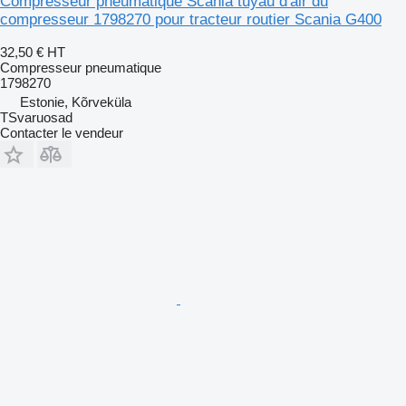
Compresseur pneumatique Scania tuyau d'air du
compresseur 1798270 pour tracteur routier Scania G400
32,50 €
HT
Compresseur pneumatique
1798270
Estonie, Kõrveküla
TSvaruosad
Contacter le vendeur