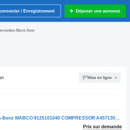
connecter / Enregistrement
Déposer une annonce
ercedes-Benz Axor
on
Mise en ligne
Compresseur pneumatique Mercedes-Benz WABCO 9125101040 COMPRESSOR A4571307115 pour camion Mercedes-Benz AXOR 1840
Prix sur demande