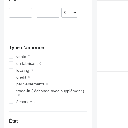
Pays-Bas
Espagne
–
Hongrie
Type d'annonce
vente
du fabricant
leasing
crédit
par versements
trade-in ( échange avec supplément )
échange
État