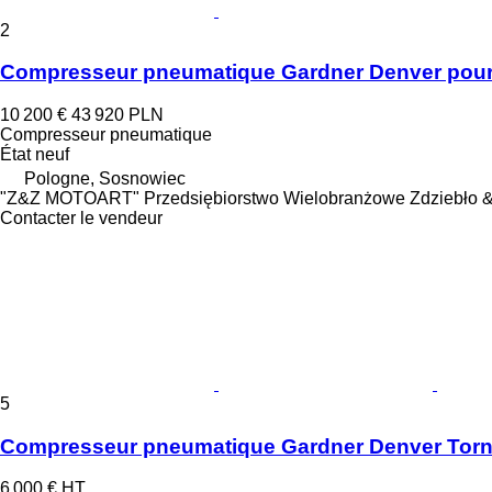
2
Compresseur pneumatique Gardner Denver pour t
10 200 €
43 920 PLN
Compresseur pneumatique
État
neuf
Pologne, Sosnowiec
"Z&Z MOTOART" Przedsiębiorstwo Wielobranżowe Zdziebło 
Contacter le vendeur
5
Compresseur pneumatique Gardner Denver Torna
6 000 €
HT