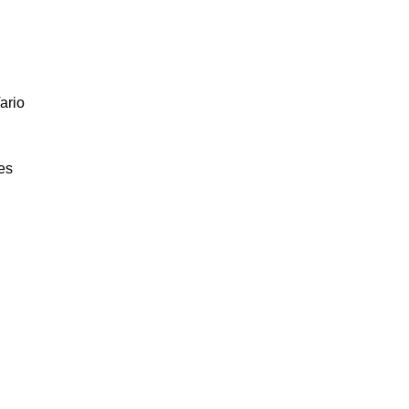
ario
es