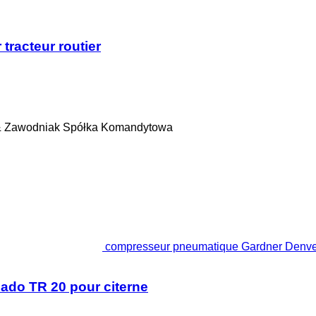
racteur routier
& Zawodniak Spółka Komandytowa
compresseur pneumatique Gardner Denver
do TR 20 pour citerne