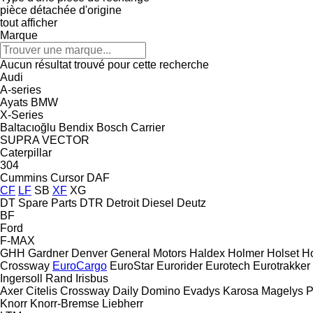
pièce détachée d'origine
tout afficher
Marque
Aucun résultat trouvé pour cette recherche
Audi
A-series
Ayats
BMW
X-Series
Baltacıoğlu
Bendix
Bosch
Carrier
SUPRA
VECTOR
Caterpillar
304
Cummins
Cursor
DAF
CF
LF
SB
XF
XG
DT Spare Parts
DTR
Detroit Diesel
Deutz
BF
Ford
F-MAX
GHH
Gardner Denver
General Motors
Haldex
Holmer
Holset
Ho
Crossway
EuroCargo
EuroStar
Eurorider
Eurotech
Eurotrakker
Ingersoll Rand
Irisbus
Axer
Citelis
Crossway
Daily
Domino
Evadys
Karosa
Magelys
P
Knorr
Knorr-Bremse
Liebherr