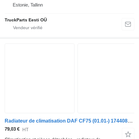
Estonie, Tallinn
TruckParts Eesti OÜ
Radiateur de climatisation DAF CF75 (01.01-) 1744088 pour tracteur routier DAF LF45, LF55, LF180, CF65, CF75, CF85 (2001-)
79,03 €
HT