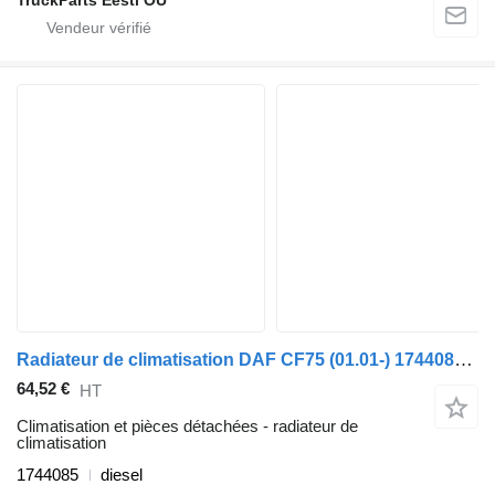
TruckParts Eesti OÜ
Radiateur de climatisation DAF CF75 (01.01-) 1744085 pour tracteur routier DAF LF45, LF55, LF180, CF65, CF75, CF85 (2001-)
64,52 €
HT
Climatisation et pièces détachées - radiateur de
climatisation
1744085
diesel