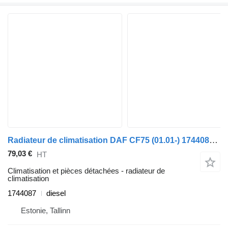
Radiateur de climatisation DAF CF75 (01.01-) 1744087 pour tracteur routier DAF LF45, LF55, LF180, CF65, CF75, CF85 (2001-)
79,03 €
HT
Climatisation et pièces détachées - radiateur de
climatisation
1744087
diesel
Estonie, Tallinn