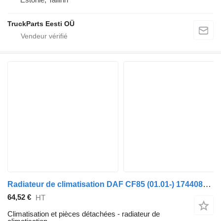
TruckParts Eesti OÜ
Radiateur de climatisation DAF CF85 (01.01-) 1744085 pour tracteur routier DAF LF45, LF55, LF180, CF65, CF75, CF85 (2001-)
64,52 €
HT
Climatisation et pièces détachées - radiateur de