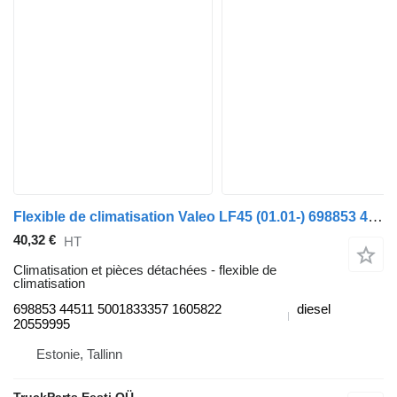
Flexible de climatisation Valeo LF45 (01.01-) 698853 44511 pour tracteur routier DAF LF45, LF55, LF180, CF65, CF75, CF85 (2001-)
40,32 €
HT
Climatisation et pièces détachées - flexible de
climatisation
698853 44511 5001833357 1605822
diesel
20559995
Estonie, Tallinn