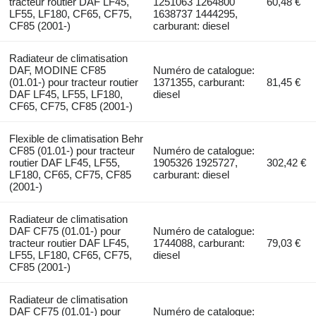
tracteur routier DAF LF45,
1251063 1264800
60,48 €
LF55, LF180, CF65, CF75,
1638737 1444295,
CF85 (2001-)
carburant: diesel
Radiateur de climatisation
DAF, MODINE CF85
Numéro de catalogue:
(01.01-) pour tracteur routier
1371355, carburant:
81,45 €
DAF LF45, LF55, LF180,
diesel
CF65, CF75, CF85 (2001-)
Flexible de climatisation Behr
CF85 (01.01-) pour tracteur
Numéro de catalogue:
routier DAF LF45, LF55,
1905326 1925727,
302,42 €
LF180, CF65, CF75, CF85
carburant: diesel
(2001-)
Radiateur de climatisation
DAF CF75 (01.01-) pour
Numéro de catalogue:
tracteur routier DAF LF45,
1744088, carburant:
79,03 €
LF55, LF180, CF65, CF75,
diesel
CF85 (2001-)
Radiateur de climatisation
DAF CF75 (01.01-) pour
Numéro de catalogue: