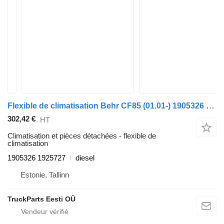
Flexible de climatisation Behr CF85 (01.01-) 1905326 1925727 pour tracteur routier DAF LF45, LF55, LF180, CF65, CF75, CF85 (2001-)
302,42 €
HT
Climatisation et pièces détachées - flexible de
climatisation
1905326 1925727
diesel
Estonie, Tallinn
TruckParts Eesti OÜ