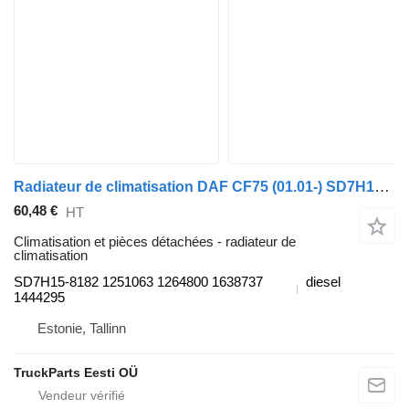
Radiateur de climatisation DAF CF75 (01.01-) SD7H15-8182 pour tracteur routier DAF LF45, LF55, LF180, CF65, CF75, CF85 (2001-)
60,48 €
HT
Climatisation et pièces détachées - radiateur de
climatisation
SD7H15-8182 1251063 1264800 1638737
diesel
1444295
Estonie, Tallinn
TruckParts Eesti OÜ