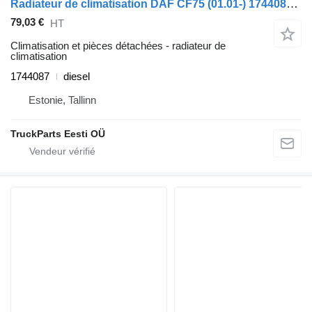
Radiateur de climatisation DAF CF75 (01.01-) 1744087 pour tracteur routier DAF LF45, LF55, LF180, CF65, CF75, CF85 (2001-)
79,03 €
HT
Climatisation et pièces détachées - radiateur de
climatisation
1744087
diesel
Estonie, Tallinn
TruckParts Eesti OÜ