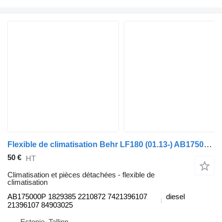
Flexible de climatisation Behr LF180 (01.13-) AB175000P pour tracteur routier DAF LF45, LF55, LF180, CF65, CF75, CF85 (2001-)
50 €
HT
Climatisation et pièces détachées - flexible de
climatisation
AB175000P 1829385 2210872 7421396107
diesel
21396107 84903025
Estonie, Tallinn