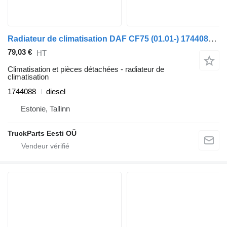
Radiateur de climatisation DAF CF75 (01.01-) 1744088 pour tracteur routier DAF LF45, LF55, LF180, CF65, CF75, CF85 (2001-)
79,03 €
HT
Climatisation et pièces détachées - radiateur de
climatisation
1744088
diesel
Estonie, Tallinn
TruckParts Eesti OÜ