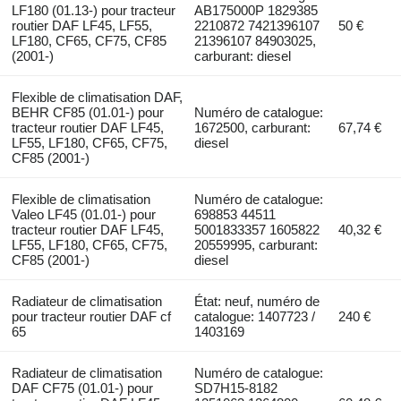
LF180 (01.13-) pour tracteur
AB175000P 1829385
routier DAF LF45, LF55,
2210872 7421396107
50 €
LF180, CF65, CF75, CF85
21396107 84903025,
(2001-)
carburant: diesel
Flexible de climatisation DAF,
BEHR CF85 (01.01-) pour
Numéro de catalogue:
tracteur routier DAF LF45,
1672500, carburant:
67,74 €
LF55, LF180, CF65, CF75,
diesel
CF85 (2001-)
Flexible de climatisation
Numéro de catalogue:
Valeo LF45 (01.01-) pour
698853 44511
tracteur routier DAF LF45,
5001833357 1605822
40,32 €
LF55, LF180, CF65, CF75,
20559995, carburant:
CF85 (2001-)
diesel
Radiateur de climatisation
État: neuf, numéro de
pour tracteur routier DAF cf
catalogue: 1407723 /
240 €
65
1403169
Radiateur de climatisation
Numéro de catalogue:
DAF CF75 (01.01-) pour
SD7H15-8182