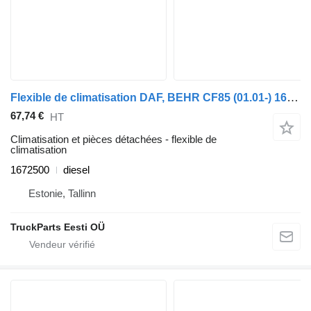
Flexible de climatisation DAF, BEHR CF85 (01.01-) 1672500 pour tracteur routier DAF LF45, LF55, LF180, CF65, CF75, CF85 (2001-)
67,74 €
HT
Climatisation et pièces détachées - flexible de
climatisation
1672500
diesel
Estonie, Tallinn
TruckParts Eesti OÜ