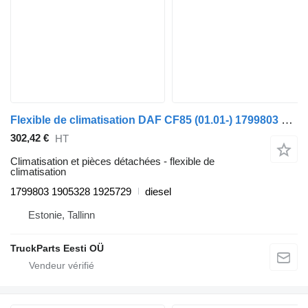
Flexible de climatisation DAF CF85 (01.01-) 1799803 pour tracteur routier DAF LF45, LF55, LF180, CF65, CF75, CF85 (2001-)
302,42 €
HT
Climatisation et pièces détachées - flexible de
climatisation
1799803 1905328 1925729
diesel
Estonie, Tallinn
TruckParts Eesti OÜ