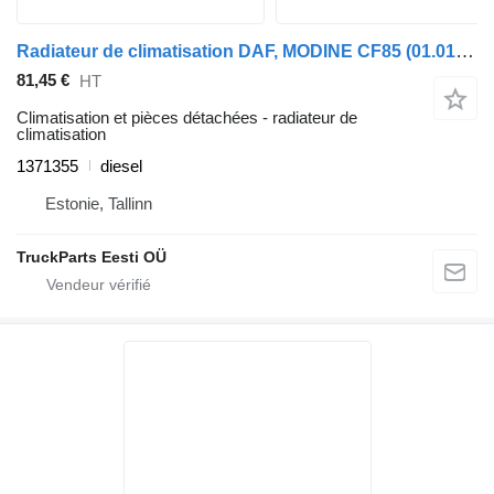
Radiateur de climatisation DAF, MODINE CF85 (01.01-) 1371355 pour tracteur routier DAF LF45, LF55, LF180, CF65, CF75, CF85 (2001-)
81,45 €
HT
Climatisation et pièces détachées - radiateur de
climatisation
1371355
diesel
Estonie, Tallinn
TruckParts Eesti OÜ