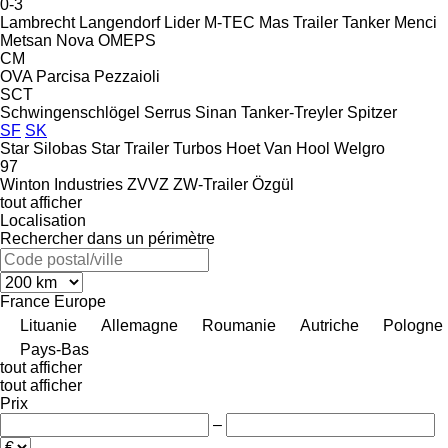
0-3
Lambrecht
Langendorf
Lider
M-TEC
Mas Trailer Tanker
Menci
Metsan
Nova
OMEPS
CM
OVA
Parcisa
Pezzaioli
SCT
Schwingenschlögel
Serrus
Sinan Tanker-Treyler
Spitzer
SF
SK
Star Silobas
Star Trailer
Turbos Hoet
Van Hool
Welgro
97
Winton Industries
ZVVZ
ZW-Trailer
Özgül
tout afficher
Localisation
Rechercher dans un périmètre
France
Europe
Lituanie
Allemagne
Roumanie
Autriche
Pologne
Pays-Bas
tout afficher
tout afficher
Prix
–