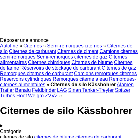
Déposer une annonce
Autoline
»
Citernes
»
Semi-remorques citernes
»
Citernes de
silo
Citernes de carburant
Citernes de ciment
Camions citernes
semi-remorques
Semi-remorques citernes de gaz
Citernes
alimentaires
Citernes chimiques
Citernes de bitume
Citernes
de farine
Réservoirs de stockage de carburant
Citernes de gaz
Remorques citernes de carburant
Camions remorques citernes
Réservoirs cylindriques
Remorques citerne à eau
Remorques-
citernes alimentaires
»
Citernes de silo Kässbohrer
Alamen
Trailer
Benalu
Feldbinder
LAG
Sinan Tanker-Treyler
Spitzer
Turbos Hoet
Welgro
ZVVZ
»
Citernes de silo Kässbohrer
Catégorie
citernes de silo
citernes de bitume
citernes de carburant