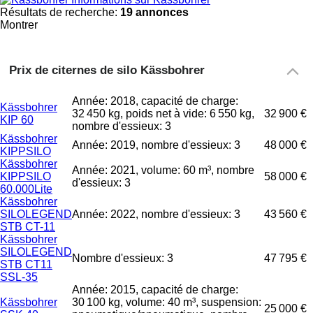
Résultats de recherche:
19 annonces
Montrer
Prix de citernes de silo Kässbohrer
Année: 2018, capacité de charge:
Kässbohrer
32 450 kg, poids net à vide: 6 550 kg,
32 900 €
KIP 60
nombre d'essieux: 3
Kässbohrer
Année: 2019, nombre d'essieux: 3
48 000 €
KIPPSILO
Kässbohrer
Année: 2021, volume: 60 m³, nombre
KIPPSILO
58 000 €
d'essieux: 3
60.000Lite
Kässbohrer
SILOLEGEND
Année: 2022, nombre d'essieux: 3
43 560 €
STB CT-11
Kässbohrer
SILOLEGEND
Nombre d'essieux: 3
47 795 €
STB CT11
SSL-35
Année: 2015, capacité de charge:
Kässbohrer
30 100 kg, volume: 40 m³, suspension:
25 000 €