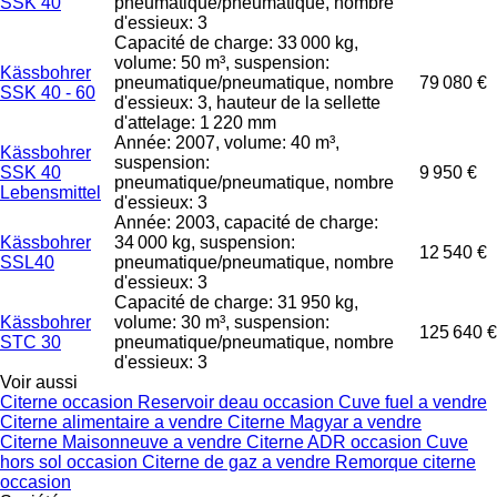
SSK 40
pneumatique/pneumatique, nombre
d'essieux: 3
Capacité de charge: 33 000 kg,
volume: 50 m³, suspension:
Kässbohrer
pneumatique/pneumatique, nombre
79 080 €
SSK 40 - 60
d'essieux: 3, hauteur de la sellette
d'attelage: 1 220 mm
Année: 2007, volume: 40 m³,
Kässbohrer
suspension:
SSK 40
9 950 €
pneumatique/pneumatique, nombre
Lebensmittel
d'essieux: 3
Année: 2003, capacité de charge:
Kässbohrer
34 000 kg, suspension:
12 540 €
SSL40
pneumatique/pneumatique, nombre
d'essieux: 3
Capacité de charge: 31 950 kg,
Kässbohrer
volume: 30 m³, suspension:
125 640 €
STC 30
pneumatique/pneumatique, nombre
d'essieux: 3
Voir aussi
Citerne occasion
Reservoir deau occasion
Cuve fuel a vendre
Citerne alimentaire a vendre
Citerne Magyar a vendre
Citerne Maisonneuve a vendre
Citerne ADR occasion
Cuve
hors sol occasion
Citerne de gaz a vendre
Remorque citerne
occasion