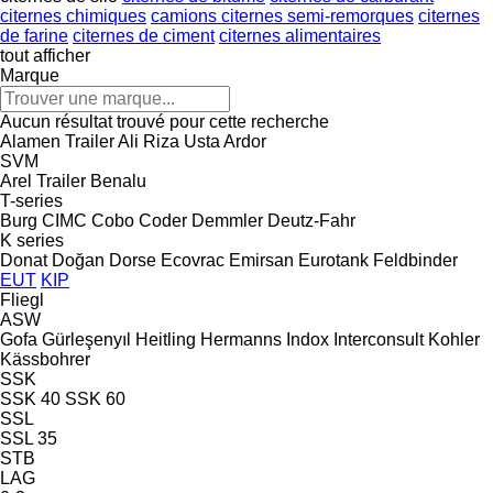
citernes chimiques
camions citernes semi-remorques
citernes
de farine
citernes de ciment
citernes alimentaires
tout afficher
Marque
Aucun résultat trouvé pour cette recherche
Alamen Trailer
Ali Riza Usta
Ardor
SVM
Arel Trailer
Benalu
T-series
Burg
CIMC
Cobo
Coder
Demmler
Deutz-Fahr
K series
Donat
Doğan Dorse
Ecovrac
Emirsan
Eurotank
Feldbinder
EUT
KIP
Fliegl
ASW
Gofa
Gürleşenyıl
Heitling
Hermanns
Indox
Interconsult
Kohler
Kässbohrer
SSK
SSK 40
SSK 60
SSL
SSL 35
STB
LAG