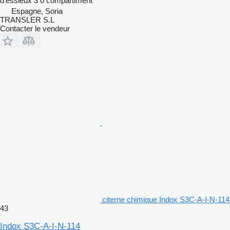
d'essieux
3
0 compartiment
Espagne, Soria
TRANSLER S.L
Contacter le vendeur
citerne chimique Indox S3C-A-I-N-114
43
Indox S3C-A-I-N-114