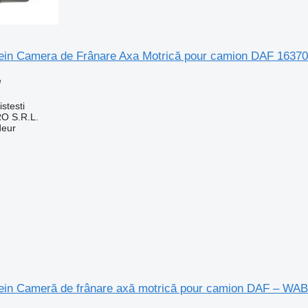
ein Camera de Frânare Axa Motrică pour camion DAF 1637
e
n
stesti
O S.R.L.
deur
ein Cameră de frânare axă motrică pour camion DAF – WA