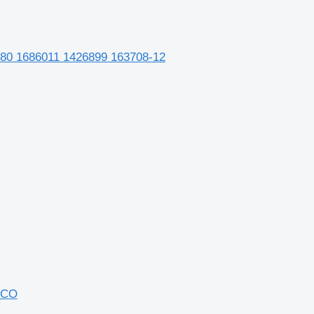
080 1686011 1426899 163708-12
BCO