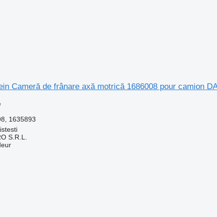
ein Cameră de frânare axă motrică 1686008 pour camion 
e
n
98, 1635893
stesti
O S.R.L.
deur