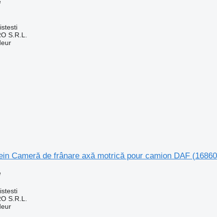
e
n
stesti
O S.R.L.
deur
ein Cameră de frânare axă motrică pour camion DAF (1686
e
n
stesti
O S.R.L.
deur