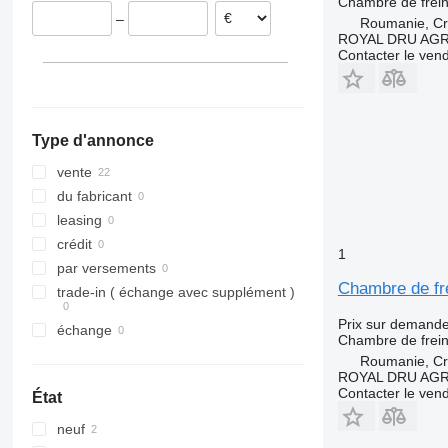
Pays-Bas
Chambre de frei
–
Roumanie, Cri
Belgique
ROYAL DRU AGR
Contacter le ven
Type d'annonce
vente
du fabricant
leasing
crédit
1
par versements
Chambre de fr
trade-in ( échange avec supplément )
Prix sur demand
échange
Chambre de frei
Roumanie, Cri
ROYAL DRU AGR
Contacter le ven
État
neuf