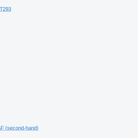
 T293
AF (second-hand)