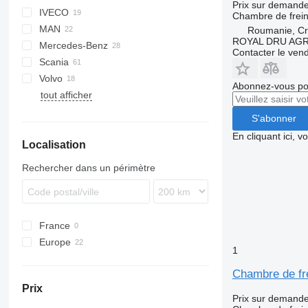
Prix sur demand
IVECO
XF
2000
Chambre de frei
MAN
XG
Cargo
Daily
ELF
Carnival
XF 105
Roumanie, Cri
ROYAL DRU AGR
Mercedes-Benz
Transit
EuroCargo
NKR
TGL
XG+
Contacter le ven
Scania
Stralis
TGM
A-Class
Cabstar
Porter
Mascott
Volvo
Turbo Daily
TGS
Actros
NT
Premium
Abonnez-vous pou
tout afficher
TGX
Atego
FH
MB
S'abonner
Sprinter
En cliquant ici, 
Localisation
Vito
Rechercher dans un périmètre
France
Europe
1
Roumanie
Chambre de fr
Pologne
Prix
Espagne
Prix sur demand