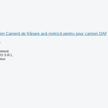
ein Cameră de frânare axă motrică pentru pour camion DAF
e
n
stesti
O S.R.L.
deur