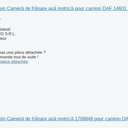
ein Cameră de frânare axă motrică pour camion DAF 14601
e
n
stesti
O S.R.L.
deur
pas une pièce détachée ?
mande tout de suite !
pièce détachée
ein Cameră de frânare axă motrică 1706848 pour camion D