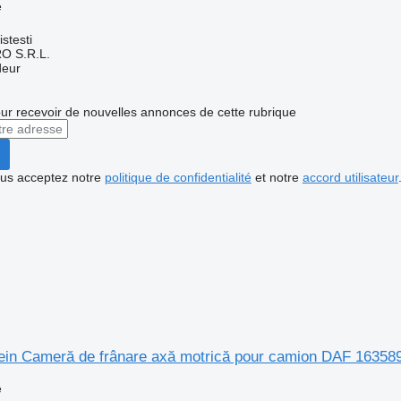
e
n
stesti
O S.R.L.
deur
r recevoir de nouvelles annonces de cette rubrique
vous acceptez notre
politique de confidentialité
et notre
accord utilisateur
ein Cameră de frânare axă motrică pour camion DAF 1635
e