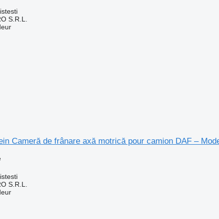
n
stesti
O S.R.L.
deur
ein Cameră de frânare axă motrică pour camion DAF – Mode
e
n
stesti
O S.R.L.
deur