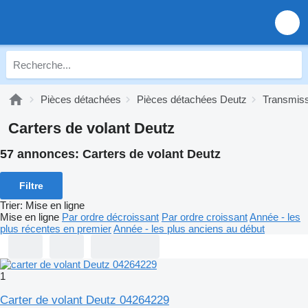
Pièces détachées
Pièces détachées Deutz
Transmiss
Carters de volant Deutz
57 annonces:
Carters de volant Deutz
Filtre
Trier
:
Mise en ligne
Mise en ligne
Par ordre décroissant
Par ordre croissant
Année - les
plus récentes en premier
Année - les plus anciens au début
1
Carter de volant Deutz 04264229