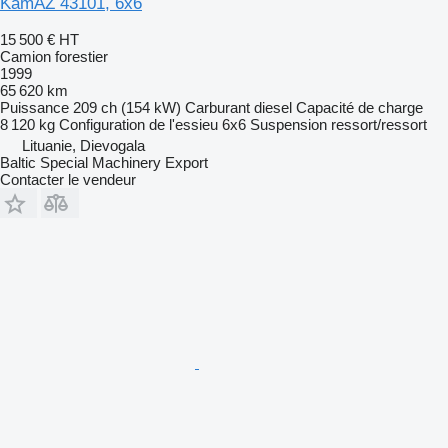
KamAZ 43101, 6x6
15 500 €
HT
Camion forestier
1999
65 620 km
Puissance
209 ch (154 kW)
Carburant
diesel
Capacité de charge
8 120 kg
Configuration de l'essieu
6x6
Suspension
ressort/ressort
Lituanie, Dievogala
Baltic Special Machinery Export
Contacter le vendeur