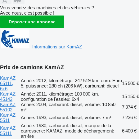
Vous vendez des machines et des véhicules ?
Avec nous, c'est possible !
Déposer une annonce
Informations sur KamAZ
Prix de camions KamAZ
KamAZ
Année: 2012, kilométrage: 247 519 km, euro: Euro
65111,
15 500 €
5, puissance: 280 ch (206 kW), carburant: diesel
6x6
KamAZ
Année: 2011, kilométrage: 100 000 km,
15 150 €
45142
configuration de l'essieu: 6x4
KamAZ
Année: 2004, carburant: diesel, volume: 10 850
7 374 €
55102
m³
KamAZ
Année: 1993, carburant: diesel, volume: 7 m³
7 236 €
5511
Année: 1980, carburant: diesel, marque de la
KamAZ
carrosserie: KAMAZ, mode de déchargement:
6 400 €
55111
arrière