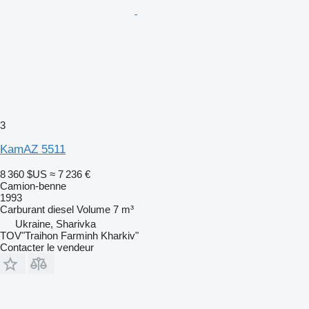
3
KamAZ 5511
8 360 $US
≈ 7 236 €
Camion-benne
1993
Carburant
diesel
Volume
7 m³
Ukraine, Sharivka
TOV"Traihon Farminh Kharkiv"
Contacter le vendeur