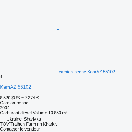
camion-benne KamAZ 55102
4
KamAZ 55102
8 520 $US
≈ 7 374 €
Camion-benne
2004
Carburant
diesel
Volume
10 850 m³
Ukraine, Sharivka
TOV"Traihon Farminh Kharkiv"
Contacter le vendeur