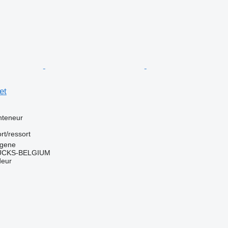
et
nteneur
rt/ressort
ngene
CKS-BELGIUM
deur