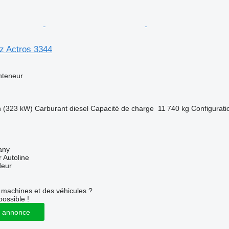
z Actros 3344
nteneur
h (323 kW)
Carburant
diesel
Capacité de charge
11 740 kg
Configurati
any
 Autoline
deur
machines et des véhicules ?
possible !
 annonce