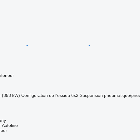
nteneur
h (353 kW)
Configuration de l'essieu
6x2
Suspension
pneumatique/pne
any
 Autoline
deur