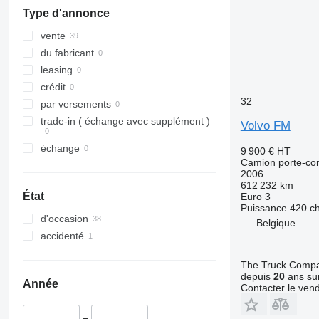
Type d'annonce
vente
du fabricant
leasing
crédit
32
par versements
trade-in ( échange avec supplément )
Volvo FM
échange
9 900 €
HT
Camion porte-co
2006
612 232 km
État
Euro 3
Puissance
420 c
d'occasion
Belgique
accidenté
The Truck Comp
depuis
20
ans sur
Année
Contacter le ven
–