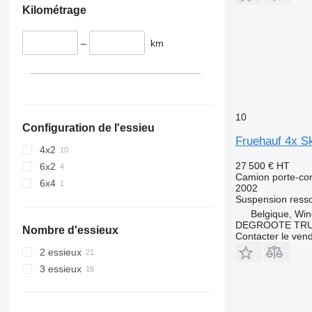
Kilométrage
–
km
10
Configuration de l'essieu
Fruehauf 4x Sk
4x2
27 500 €
HT
6x2
Camion porte-co
6x4
2002
Suspension
resso
Belgique, Wi
DEGROOTE TRU
Nombre d'essieux
Contacter le ven
2 essieux
3 essieux