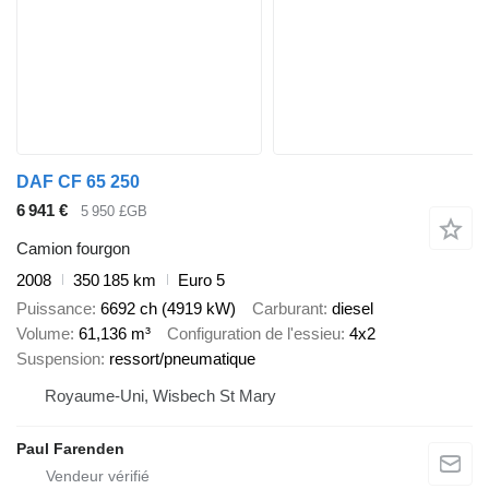
DAF CF 65 250
6 941 €
5 950 £GB
Camion fourgon
2008
350 185 km
Euro 5
Puissance
6692 ch (4919 kW)
Carburant
diesel
Volume
61,136 m³
Configuration de l'essieu
4x2
Suspension
ressort/pneumatique
Royaume-Uni, Wisbech St Mary
Paul Farenden