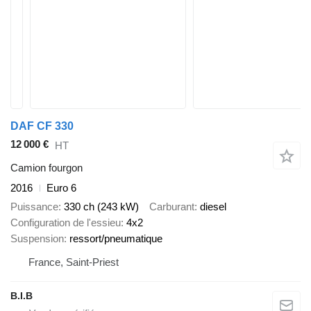
DAF CF 330
12 000 €
HT
Camion fourgon
2016
Euro 6
Puissance
330 ch (243 kW)
Carburant
diesel
Configuration de l'essieu
4x2
Suspension
ressort/pneumatique
France, Saint-Priest
B.I.B