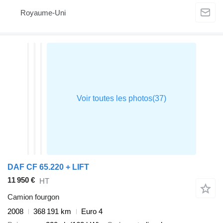
Royaume-Uni
DAF CF 65.220 + LIFT
11 950 €
HT
Camion fourgon
2008
368 191 km
Euro 4