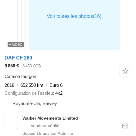
VIDÉO
DAF CF 260
9 858 €
8 450 £GB
Camion fourgon
2018
652 550 km
Euro 6
Configuration de l'essieu
4x2
Royaume-Uni, Sawley
Walker Movements Limited
depuis
16
ans sur Autoline