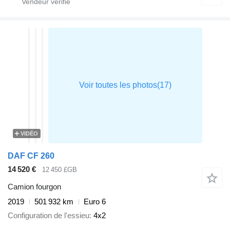
VIDÉO
DAF CF 260
14 520 €
12 450 £GB
Camion fourgon
2019
501 932 km
Euro 6
Configuration de l'essieu
4x2