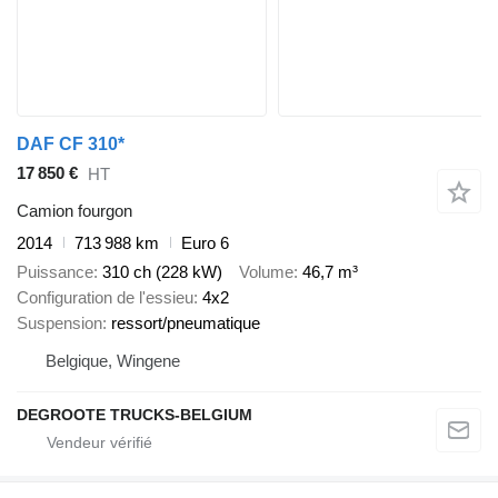
DAF CF 310*
17 850 €
HT
Camion fourgon
2014
713 988 km
Euro 6
Puissance
310 ch (228 kW)
Volume
46,7 m³
Configuration de l'essieu
4x2
Suspension
ressort/pneumatique
Belgique, Wingene
DEGROOTE TRUCKS-BELGIUM