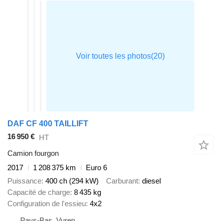
DAF CF 400 TAILLIFT
16 950 €
HT
Camion fourgon
2017
1 208 375 km
Euro 6
Puissance
400 ch (294 kW)
Carburant
diesel
Capacité de charge
8 435 kg
Configuration de l'essieu
4x2
Pays-Bas, Vuren