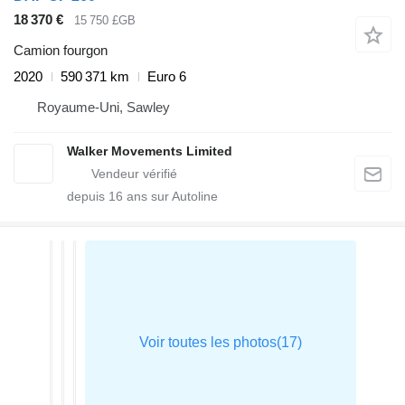
18 370 €
15 750 £GB
Camion fourgon
2020
590 371 km
Euro 6
Royaume-Uni, Sawley
Walker Movements Limited
depuis
16
ans sur Autoline