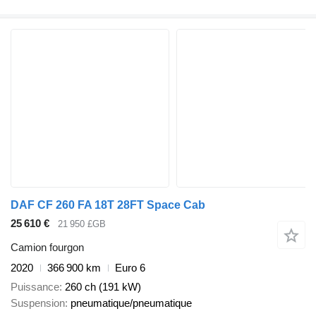
DAF CF 260 FA 18T 28FT Space Cab
25 610 €
21 950 £GB
Camion fourgon
2020
366 900 km
Euro 6
Puissance
260 ch (191 kW)
Suspension
pneumatique/pneumatique