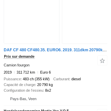
DAF CF 480 CF480.35. EURO6. 2019. 311dkm 20790kg Laadvermogen
Prix sur demande
Camion fourgon
2019
311 712 km
Euro 6
Puissance
483 ch (355 kW)
Carburant
diesel
Capacité de charge
20 790 kg
Configuration de l'essieu
8x2
Pays-Bas, Veen
Handelsonderneming Martin Vos V.O.F.