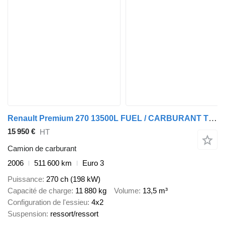
Renault Premium 270 13500L FUEL / CARBURANT TRUCK - 5 COMP/ A LAMES
15 950 €
HT
Camion de carburant
2006
511 600 km
Euro 3
Puissance
270 ch (198 kW)
Capacité de charge
11 880 kg
Volume
13,5 m³
Configuration de l'essieu
4x2
Suspension
ressort/ressort