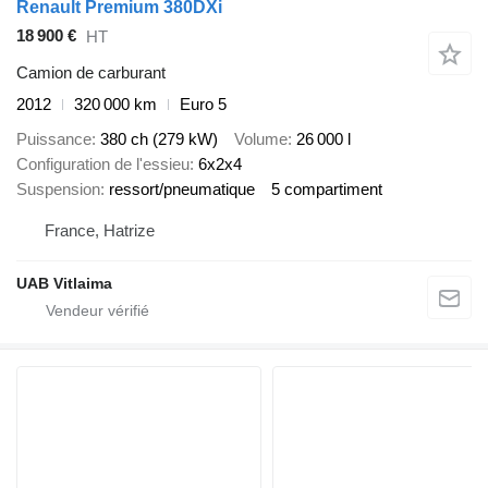
Renault Premium 380DXi
18 900 €
HT
Camion de carburant
2012
320 000 km
Euro 5
Puissance
380 ch (279 kW)
Volume
26 000 l
Configuration de l'essieu
6x2x4
Suspension
ressort/pneumatique
5 compartiment
France, Hatrize
UAB Vitlaima