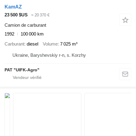
KamAZ
23 500 $US
≈ 20 370 €
Camion de carburant
1992
100 000 km
Carburant
diesel
Volume
7 025 m³
Ukraine, Baryshevskiy r-n, s. Korzhy
PAT "UIFK-Agro"