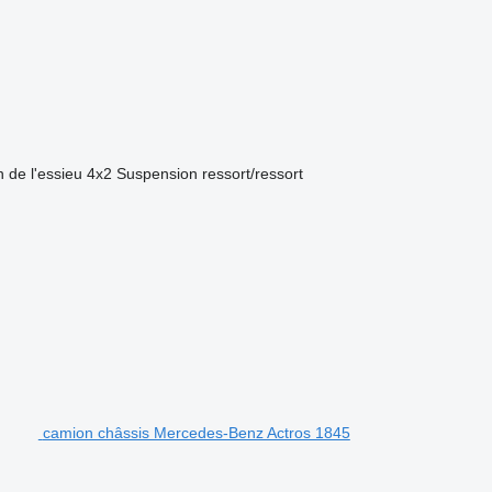
 de l'essieu
4x2
Suspension
ressort/ressort
camion châssis Mercedes-Benz Actros 1845