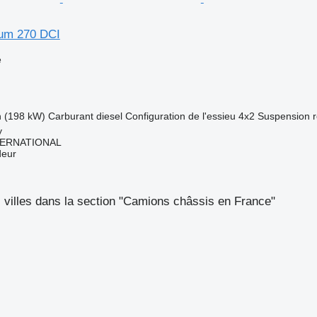
ium 270 DCI
e
h (198 kW)
Carburant
diesel
Configuration de l'essieu
4x2
Suspension
r
y
TERNATIONAL
deur
s villes dans la section "Camions châssis en France"