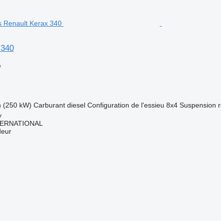
 340
e
h (250 kW)
Carburant
diesel
Configuration de l'essieu
8x4
Suspension
r
y
TERNATIONAL
deur