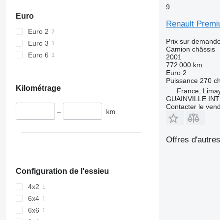
9
Euro
Renault Prem
Euro 2
Prix sur demand
Euro 3
Camion châssis
Euro 6
2001
772 000 km
Euro 2
Puissance
270 c
Kilométrage
France, Lima
GUAINVILLE IN
Contacter le ven
–
km
Offres d'autre
Configuration de l'essieu
4x2
6x4
6x6