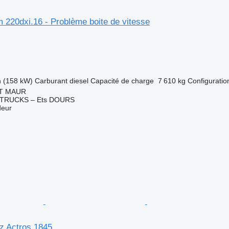
 220dxi.16 - Problème boite de vitesse
h (158 kW)
Carburant
diesel
Capacité de charge
7 610 kg
Configuration
NT MAUR
TRUCKS – Ets DOURS
deur
z Actros 1845