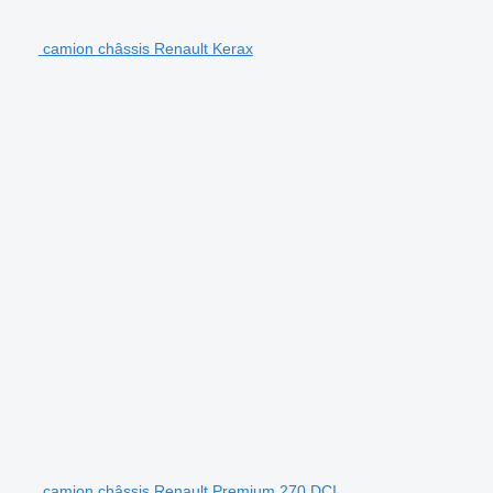
camion châssis Renault Kerax
camion châssis Renault Premium 270 DCI