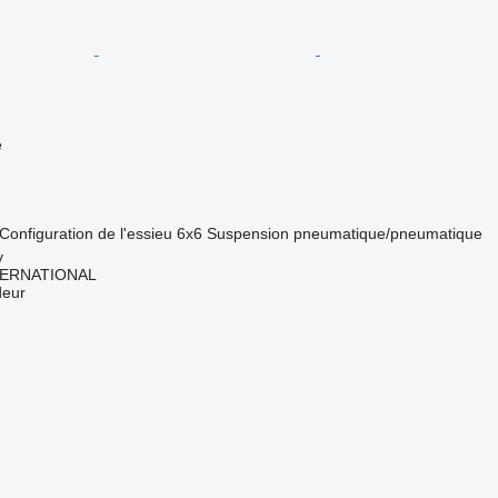
e
Configuration de l'essieu
6x6
Suspension
pneumatique/pneumatique
y
TERNATIONAL
deur