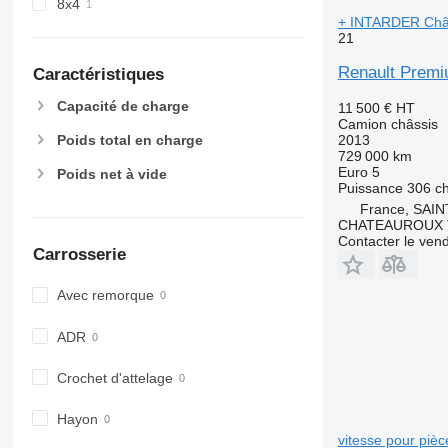
8x4
+ INTARDER Châ
21
Renault Prem
Caractéristiques
Capacité de charge
11 500 €
HT
Camion châssis
2013
Poids total en charge
729 000 km
Euro 5
Poids net à vide
Puissance
306 c
France, SAI
CHATEAUROUX 
Contacter le ven
Carrosserie
Avec remorque
ADR
Crochet d'attelage
Hayon
vitesse pour piè