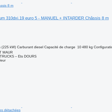
ssis 8 m
ium 310dxi.19 euro 5 - MANUEL + INTARDER Châssis 8 m
h (225 kW)
Carburant
diesel
Capacité de charge
10 480 kg
Configurati
NT MAUR
TRUCKS – Ets DOURS
deur
ces détachées