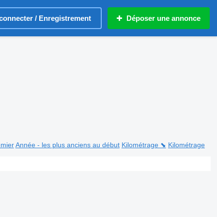
connecter / Enregistrement
Déposer une annonce
emier
Année - les plus anciens au début
Kilométrage ⬊
Kilométrage