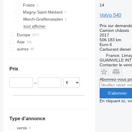
14
Fraize
Magny-Saint-Médard
Volvo 540
Illkirch-Graffenstaden
Prix sur demand
tout afficher
Camion châssis
Europe
2017
506 183 km
Asie
Allemagne
Euro 6
autres
Pays-Bas
Chine
Carburant
diesel
France, Lima
Pologne
Émirats arabes unis
Ukraine
GUAINVILLE IN
Hongrie
Japon
Pérou
Contacter le ven
Prix
Belgique
Turquie
Argentine
Lituanie
Ouzbékistan
Colombie
Abonnez-vous pou
–
Italie
Singapour
Chili
Portugal
S'abonner
tout afficher
En cliquant ici, 
Type d'annonce
vente