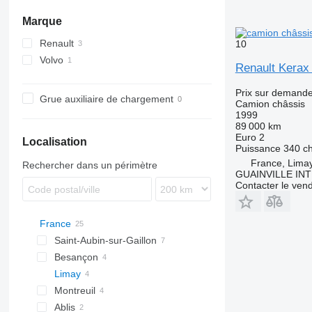
Marque
Renault
10
Volvo
Kerax
Renault Kerax
Premium
Prix sur demand
Grue auxiliaire de chargement
Camion châssis
1999
89 000 km
Euro 2
Localisation
Puissance
340 c
France, Lima
Rechercher dans un périmètre
GUAINVILLE IN
Contacter le ven
France
Saint-Aubin-sur-Gaillon
Besançon
Limay
Montreuil
Ablis