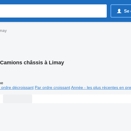
Se 
imay
Camions châssis à Limay
ne
 ordre décroissant
Par ordre croissant
Année - les plus récentes en pr