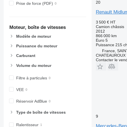
20
Prise de force (PDF)
Renault Midlum
3 500 €
HT
Camion châssis
Moteur, boîte de vitesses
2012
866 000 km
Modèle de moteur
Euro 5
Puissance
215 c
Puissance du moteur
France, SAI
CHATEAUROUX 
Carburant
Contacter le ven
Volume du moteur
Filtre à particules
VEE
Réservoir AdBlue
Type de boîte de vitesses
9
Ralentisseur
Mercedes-Ben