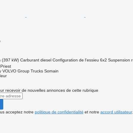
e
e
h (397 kW)
Carburant
diesel
Configuration de l'essieu
6x2
Suspension
Priest
by VOLVO Group Trucks Somain
deur
r recevoir de nouvelles annonces de cette rubrique
vous acceptez notre
politique de confidentialité
et notre
accord utilisateur