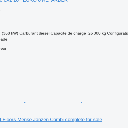
00 6X2 26T EURO 6 RETARDER
e
e
h (368 kW)
Carburant
diesel
Capacité de charge
26 000 kg
Configurati
bade
deur
4 Floors Menke Janzen Combi complete for sale