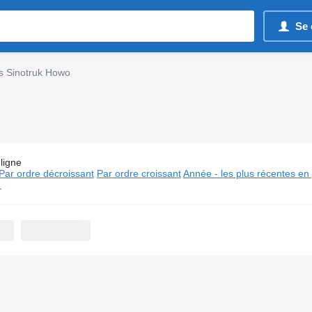
Se 
es Sinotruk Howo
ligne
Camions bétaillères Sinotruk Howo
Par ordre décroissant
Par ordre croissant
Année - les plus récentes en
⬈