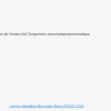
on de l'essieu
6x2
Suspension
pneumatique/pneumatique
camion bétaillère Mercedes-Benz ATEGO 1224