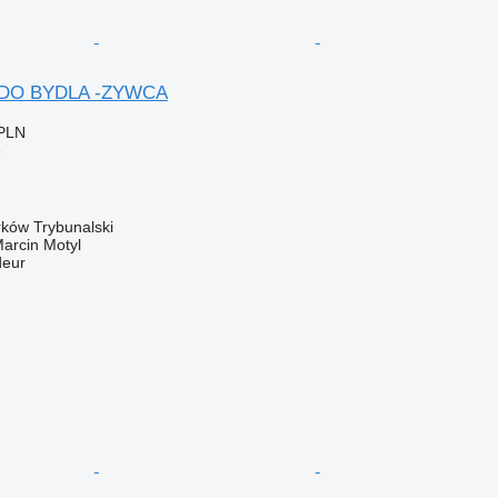
0 DO BYDLA -ZYWCA
 PLN
e
rków Trybunalski
rcin Motyl
deur