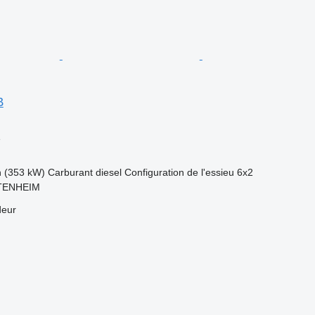
B
e
h (353 kW)
Carburant
diesel
Configuration de l'essieu
6x2
TTENHEIM
deur