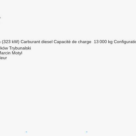
e
e
h (323 kW)
Carburant
diesel
Capacité de charge
13 000 kg
Configurati
rków Trybunalski
rcin Motyl
deur