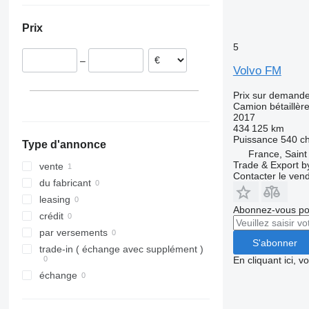
Prix
5
–
Volvo FM
Prix sur demand
Camion bétaillèr
2017
434 125 km
Puissance
540 c
Type d'annonce
France, Saint 
Trade & Export 
vente
Contacter le ven
du fabricant
leasing
Abonnez-vous pou
crédit
par versements
S'abonner
trade-in ( échange avec supplément )
En cliquant ici, 
échange