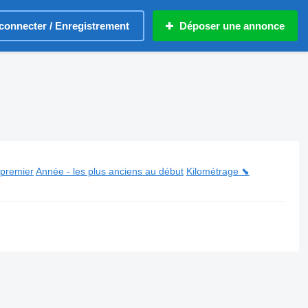
connecter / Enregistrement
Déposer une annonce
 premier
Année - les plus anciens au début
Kilométrage ⬊