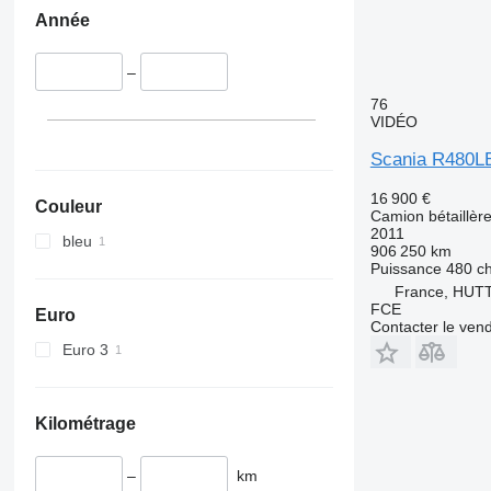
Année
–
76
VIDÉO
Scania R480L
16 900 €
Couleur
Camion bétaillèr
2011
bleu
906 250 km
Puissance
480 c
France, HU
FCE
Euro
Contacter le ven
Euro 3
Kilométrage
–
km