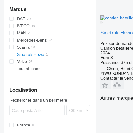
Marque
DAF
9
IVECO
CF
Sinotruk Howo
MAN
LF
Daily
Mercedes-Benz
XF
EuroCargo
LE
Prix sur demand
Scania
NL series
Actros
Canter
T-series
Camion bétaillèr
2024
Sinotruk Howo
TGA
Antos
G-series
Euro 3
Volvo
TGL
Atego
LB
Puissance
375 c
tout afficher
TGM
Axor
P-series
FH
Chine, Hefei C
YIWU XUNDAN 
TGS
SK
R-series
FL
Contacter le ven
TGX
FM
Localisation
FMX
Autres marques
Rechercher dans un périmètre
France