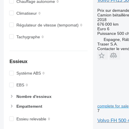
Volvo FH13 5
Chauffage autonome
Prix sur demand
Climatiseur
Camion bétaillèr
2018
676 000 km
Régulateur de vitesse (tempomat)
Euro 6
Puissance
500 c
Tachygraphe
Espagne, Rá
Traser S.A.
Contacter le ven
Essieux
Système ABS
EBS
Nombre d'essieux
complete for sale
Empattement
7
Essieu relevable
Volvo FH 500 