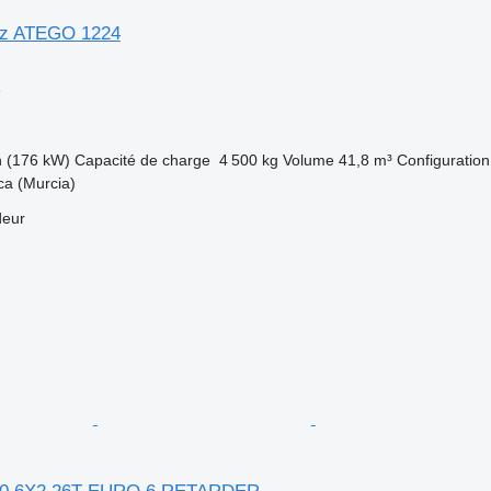
z ATEGO 1224
e
h (176 kW)
Capacité de charge
4 500 kg
Volume
41,8 m³
Configuration
ca (Murcia)
deur