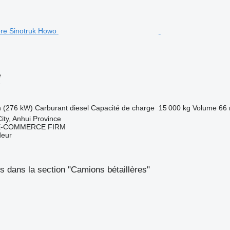
e
e
h (276 kW)
Carburant
diesel
Capacité de charge
15 000 kg
Volume
66 
ity, Anhui Province
E-COMMERCE FIRM
deur
 dans la section "Camions bétaillères"