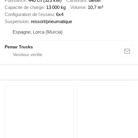
Puissance
440 ch (323 kW)
Carburant
diesel
Capacité de charge
13 000 kg
Volume
10,7 m³
Configuration de l'essieu
6x4
Suspension
ressort/pneumatique
Espagne, Lorca (Murcia)
Pemar Trucks