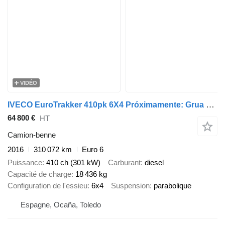
VIDÉO
IVECO EuroTrakker 410pk 6X4 Próximamente: Grua Palfinger PK18.002 + Ga
64 800 €
HT
Camion-benne
2016
310 072 km
Euro 6
Puissance
410 ch (301 kW)
Carburant
diesel
Capacité de charge
18 436 kg
Configuration de l'essieu
6x4
Suspension
parabolique
Espagne, Ocaña, Toledo