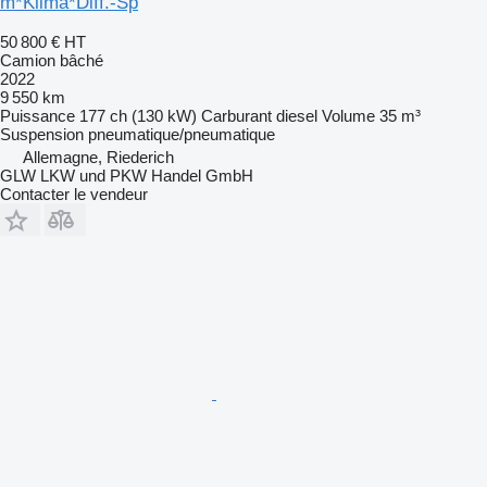
m*Klima*Diff.-Sp
50 800 €
HT
Camion bâché
2022
9 550 km
Puissance
177 ch (130 kW)
Carburant
diesel
Volume
35 m³
Suspension
pneumatique/pneumatique
Allemagne, Riederich
GLW LKW und PKW Handel GmbH
Contacter le vendeur