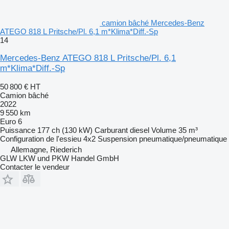
camion bâché Mercedes-Benz
ATEGO 818 L Pritsche/Pl. 6,1 m*Klima*Diff.-Sp
14
Mercedes-Benz ATEGO 818 L Pritsche/Pl. 6,1
m*Klima*Diff.-Sp
50 800 €
HT
Camion bâché
2022
9 550 km
Euro 6
Puissance
177 ch (130 kW)
Carburant
diesel
Volume
35 m³
Configuration de l'essieu
4x2
Suspension
pneumatique/pneumatique
Allemagne, Riederich
GLW LKW und PKW Handel GmbH
Contacter le vendeur