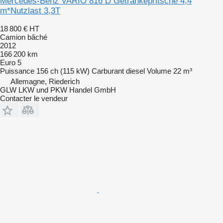
Mercedes-Benz VARIO 816 D Getränkepritsche 4,4
m*Nutzlast 3,3T
18 800 €
HT
Camion bâché
2012
166 200 km
Euro 5
Puissance
156 ch (115 kW)
Carburant
diesel
Volume
22 m³
Allemagne, Riederich
GLW LKW und PKW Handel GmbH
Contacter le vendeur