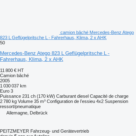
camion bâché Mercedes-Benz Atego
823 L Geflügelpritsche L - Fahrerhaus, Klima, 2 x AHK
50
Mercedes-Benz Atego 823 L Geflügelpritsche L -
Fahrerhaus, Klima, 2 x AHK
11 800 €
HT
Camion bâché
2005
1 030 037 km
Euro 3
Puissance
231 ch (170 kW)
Carburant
diesel
Capacité de charge
2 780 kg
Volume
35 m³
Configuration de l'essieu
4x2
Suspension
ressort/pneumatique
Allemagne, Delbrück
PEITZMEYER Fahrzeug- und Gerätevertrieb