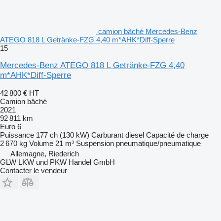
camion bâché Mercedes-Benz
ATEGO 818 L Getränke-FZG 4,40 m*AHK*Diff-Sperre
15
Mercedes-Benz ATEGO 818 L Getränke-FZG 4,40
m*AHK*Diff-Sperre
42 800 €
HT
Camion bâché
2021
92 811 km
Euro 6
Puissance
177 ch (130 kW)
Carburant
diesel
Capacité de charge
2 670 kg
Volume
21 m³
Suspension
pneumatique/pneumatique
Allemagne, Riederich
GLW LKW und PKW Handel GmbH
Contacter le vendeur