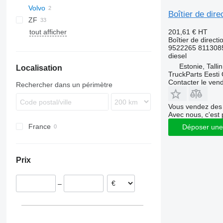
Volvo
Axor
Boîtier de dir
ZF
Citaro
B-series
201,61 €
HT
tout afficher
Integro
B7
Boîtier de directi
O-series
B9
9522265 811308
diesel
Tourismo
B10
Estonie, Talli
Localisation
B12
TruckParts Eesti
Contacter le ven
Rechercher dans un périmètre
Vous vendez des 
Avec nous, c'est 
France
Déposer une
Prix
–