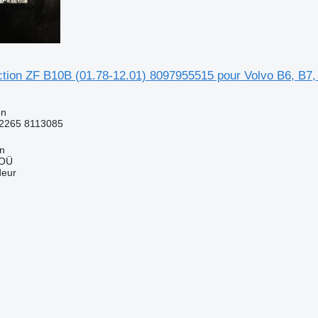
ection ZF B10B (01.78-12.01) 8097955515 pour Volvo B6, B7
on
2265 8113085
nn
 OÜ
deur