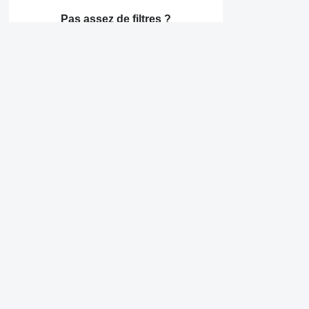
Pas assez de filtres ?
Proposer une modification
Société
Informations
Qui sommes-nous
Conditions générales 
Aide
Politique de confident
Contacts
Conseils de sécurité
Commentaires sur Au
France / français
Catalogue de marqu