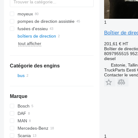
moyeux
pompes de direction assistée
1
fusées d'essieu
Boîtier de dir
boîtiers de direction
tout afficher
201,61 €
HT
Boîtier de directi
8097955515 952
diesel
Estonie, Talli
Catégorie des engins
TruckParts Eesti
Contacter le ven
bus
Marque
Bosch
DAF
MAN
SB
Mercedes-Benz
A-series
Scania
Lion's series
Actros
Transliner
1