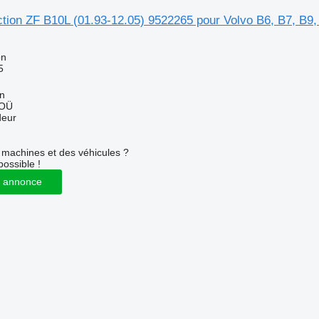
ection ZF B10L (01.93-12.05) 9522265 pour Volvo B6, B7, B9
on
5
nn
 OÜ
deur
machines et des véhicules ?
possible !
 annonce