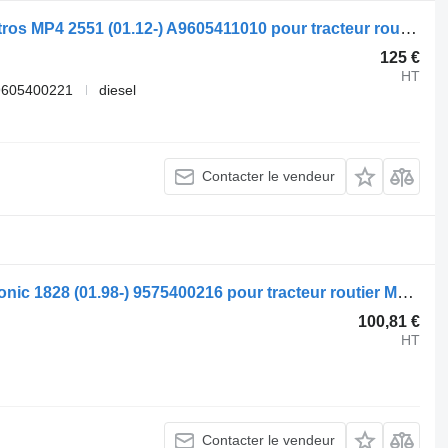
Boîtier de batterie Mercedes-Benz Actros MP4 2551 (01.12-) A9605411010 pour tracteur routier Mercedes-Benz Actros MP4 Antos Arocs (2012-)
125 €
HT
9605400221
diesel
Contacter le vendeur
Boîtier de batterie Mercedes-Benz Econic 1828 (01.98-) 9575400216 pour tracteur routier Mercedes-Benz Econic (1998-2014)
100,81 €
HT
Contacter le vendeur