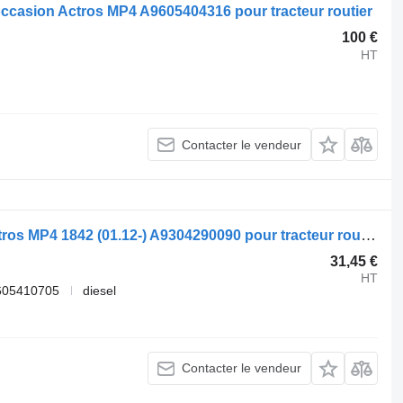
occasion Actros MP4 A9605404316 pour tracteur routier
100 €
HT
Contacter le vendeur
Boîtier de batterie Mercedes-Benz Actros MP4 1842 (01.12-) A9304290090 pour tracteur routier Mercedes-Benz Actros MP4 Antos Arocs (2012-)
31,45 €
HT
605410705
diesel
Contacter le vendeur