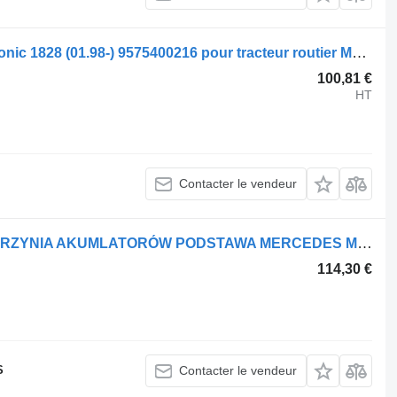
Boîtier de batterie Mercedes-Benz Econic 1828 (01.98-) 9575400216 pour tracteur routier Mercedes-Benz Econic (1998-2014)
100,81 €
HT
Contacter le vendeur
Boîtier de batterie Mercedes-Benz SKRZYNIA AKUMLATORÓW PODSTAWA MERCEDES MP2 MP3 pour tracteur routier
114,30 €
S
Contacter le vendeur