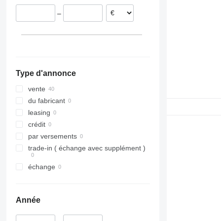
Portugal
–
Lituanie
Espagne
Allemagne
Belgique
Type d'annonce
vente
du fabricant
leasing
crédit
par versements
trade-in ( échange avec supplément )
échange
Année