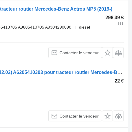
 tracteur routier Mercedes-Benz Actros MP5 (2019-)
298,39 €
HT
05410705 A9605410705 A9304290090
diesel
Contacter le vendeur
Boîtier de batterie Actros MP1 (01.96-12.02) A6205410303 pour tracteur routier Mercedes-Benz Actros, Axor MP1, MP2, MP3 (1996-2014)
22 €
Contacter le vendeur