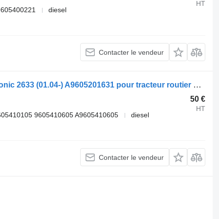
HT
9605400221
diesel
Contacter le vendeur
Boîtier de batterie Mercedes-Benz Econic 2633 (01.04-) A9605201631 pour tracteur routier Mercedes-Benz Econic (1998-2014)
50 €
HT
605410105 9605410605 A9605410605
diesel
Contacter le vendeur
.