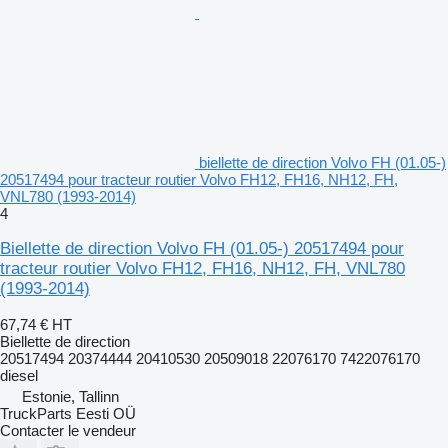
biellette de direction Volvo FH (01.05-)
20517494 pour tracteur routier Volvo FH12, FH16, NH12, FH,
VNL780 (1993-2014)
4
Biellette de direction Volvo FH (01.05-) 20517494 pour
tracteur routier Volvo FH12, FH16, NH12, FH, VNL780
(1993-2014)
67,74 €
HT
Biellette de direction
20517494 20374444 20410530 20509018 22076170 7422076170
diesel
Estonie, Tallinn
TruckParts Eesti OÜ
Contacter le vendeur