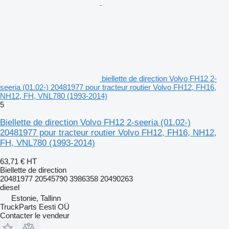
biellette de direction Volvo FH12 2-
seeria (01.02-) 20481977 pour tracteur routier Volvo FH12, FH16,
NH12, FH, VNL780 (1993-2014)
5
Biellette de direction Volvo FH12 2-seeria (01.02-)
20481977 pour tracteur routier Volvo FH12, FH16, NH12,
FH, VNL780 (1993-2014)
63,71 €
HT
Biellette de direction
20481977 20545790 3986358 20490263
diesel
Estonie, Tallinn
TruckParts Eesti OÜ
Contacter le vendeur