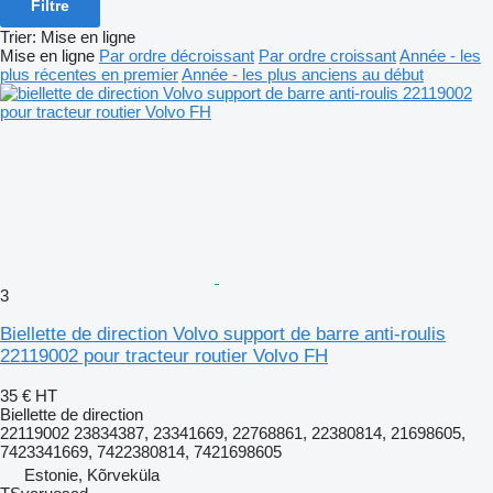
Filtre
Trier
:
Mise en ligne
Mise en ligne
Par ordre décroissant
Par ordre croissant
Année - les
plus récentes en premier
Année - les plus anciens au début
3
Biellette de direction Volvo support de barre anti-roulis
22119002 pour tracteur routier Volvo FH
35 €
HT
Biellette de direction
22119002 23834387, 23341669, 22768861, 22380814, 21698605,
7423341669, 7422380814, 7421698605
Estonie, Kõrveküla