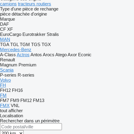
camions
tracteurs routiers
Type d'une pièce de rechange
pièce détachée d'origine
Marque
DAF
CF
XF
EuroCargo
Eurotrakker
Stralis
MAN
TGA
TGL
TGM
TGS
TGX
Mercedes-Benz
A-Class
Actros
Antos
Arocs
Atego
Axor
Econic
Renault
Magnum
Premium
Scania
P-series
R-series
Volvo
FH
FH12
FH16
FM
FM7
FM9
FM12
FM13
FMX
VNL
tout afficher
Localisation
Rechercher dans un périmètre