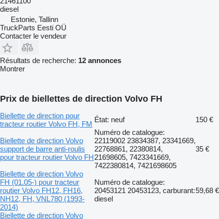
21461100
diesel
Estonie, Tallinn
TruckParts Eesti OÜ
Contacter le vendeur
Résultats de recherche:
12 annonces
Montrer
Prix de biellettes de direction Volvo FH
Biellette de direction pour
État: neuf
150 €
tracteur routier Volvo FH, FM
Numéro de catalogue:
Biellette de direction Volvo
22119002 23834387, 23341669,
support de barre anti-roulis
22768861, 22380814,
35 €
pour tracteur routier Volvo FH
21698605, 7423341669,
7422380814, 7421698605
Biellette de direction Volvo
FH (01.05-) pour tracteur
Numéro de catalogue:
routier Volvo FH12, FH16,
20453121 20453123, carburant:
59,68 €
NH12, FH, VNL780 (1993-
diesel
2014)
Biellette de direction Volvo