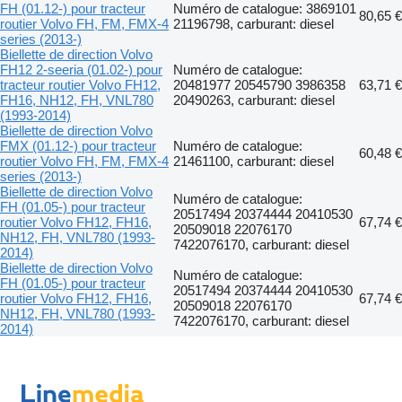
FH (01.12-) pour tracteur
Numéro de catalogue: 3869101
80,65 €
routier Volvo FH, FM, FMX-4
21196798, carburant: diesel
series (2013-)
Biellette de direction Volvo
FH12 2-seeria (01.02-) pour
Numéro de catalogue:
tracteur routier Volvo FH12,
20481977 20545790 3986358
63,71 €
FH16, NH12, FH, VNL780
20490263, carburant: diesel
(1993-2014)
Biellette de direction Volvo
FMX (01.12-) pour tracteur
Numéro de catalogue:
60,48 €
routier Volvo FH, FM, FMX-4
21461100, carburant: diesel
series (2013-)
Biellette de direction Volvo
Numéro de catalogue:
FH (01.05-) pour tracteur
20517494 20374444 20410530
routier Volvo FH12, FH16,
67,74 €
20509018 22076170
NH12, FH, VNL780 (1993-
7422076170, carburant: diesel
2014)
Biellette de direction Volvo
Numéro de catalogue:
FH (01.05-) pour tracteur
20517494 20374444 20410530
routier Volvo FH12, FH16,
67,74 €
20509018 22076170
NH12, FH, VNL780 (1993-
7422076170, carburant: diesel
2014)