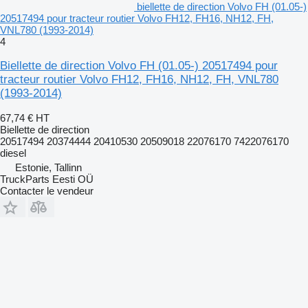
biellette de direction Volvo FH (01.05-)
20517494 pour tracteur routier Volvo FH12, FH16, NH12, FH,
VNL780 (1993-2014)
4
Biellette de direction Volvo FH (01.05-) 20517494 pour
tracteur routier Volvo FH12, FH16, NH12, FH, VNL780
(1993-2014)
67,74 €
HT
Biellette de direction
20517494 20374444 20410530 20509018 22076170 7422076170
diesel
Estonie, Tallinn
TruckParts Eesti OÜ
Contacter le vendeur