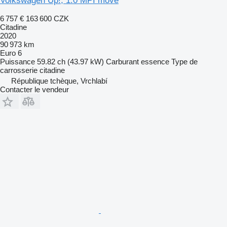
Volkswagen Up!, 1.0 MPI move
6 757 €
163 600 CZK
Citadine
2020
90 973 km
Euro 6
Puissance
59.82 ch (43.97 kW)
Carburant
essence
Type de
carrosserie
citadine
République tchèque, Vrchlabí
Contacter le vendeur