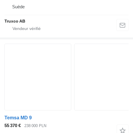
Suède
Truxco AB
Temsa MD 9
55 370 €
238 000 PLN