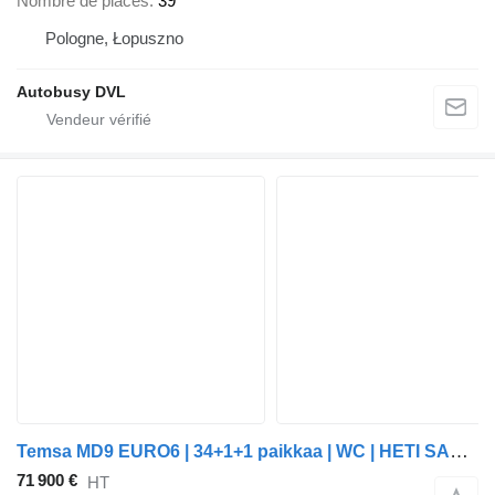
Nombre de places
39
Pologne, Łopuszno
Autobusy DVL
Temsa MD9 EURO6 | 34+1+1 paikkaa | WC | HETI SAATAVILLA
71 900 €
HT