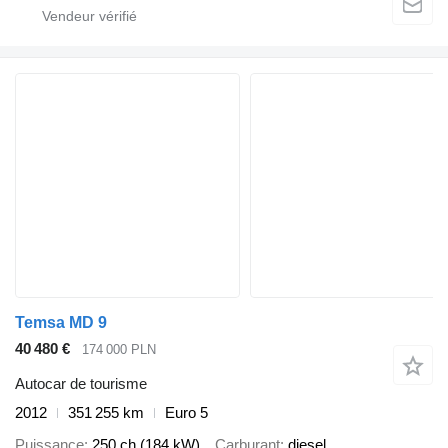
Temsa MD 9
40 480 €
174 000 PLN
Autocar de tourisme
2012
351 255 km
Euro 5
Puissance
250 ch (184 kW)
Carburant
diesel