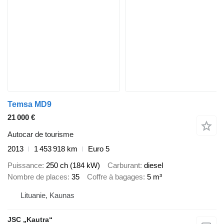
Temsa MD9
21 000 €
Autocar de tourisme
2013
1 453 918 km
Euro 5
Puissance
250 ch (184 kW)
Carburant
diesel
Nombre de places
35
Coffre à bagages
5 m³
Lituanie, Kaunas
JSC „Kautra“