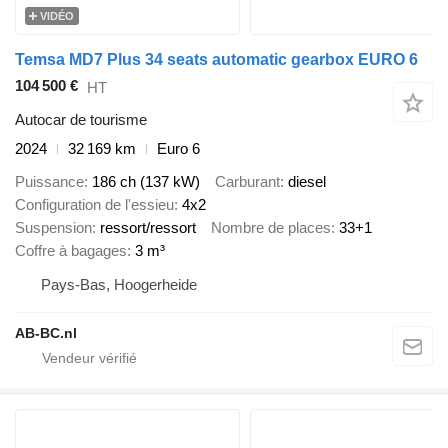
VIDÉO
Temsa MD7 Plus 34 seats automatic gearbox EURO 6
104 500 €
HT
Autocar de tourisme
2024
32 169 km
Euro 6
Puissance
186 ch (137 kW)
Carburant
diesel
Configuration de l'essieu
4x2
Suspension
ressort/ressort
Nombre de places
33+1
Coffre à bagages
3 m³
Pays-Bas, Hoogerheide
AB-BC.nl