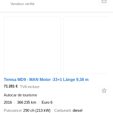
Temsa MD9 - MAN Motor -33+1 Länge 9,38 m
71 281 €
TVA incluse
Autocar de tourisme
2016
366 235 km
Euro 6
Puissance
290 ch (213 kW)
Carburant
diesel