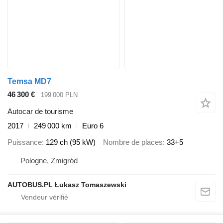
Temsa MD7
46 300 €
199 000 PLN
Autocar de tourisme
2017
249 000 km
Euro 6
Puissance
129 ch (95 kW)
Nombre de places
33+5
Pologne, Żmigród
AUTOBUS.PL Łukasz Tomaszewski