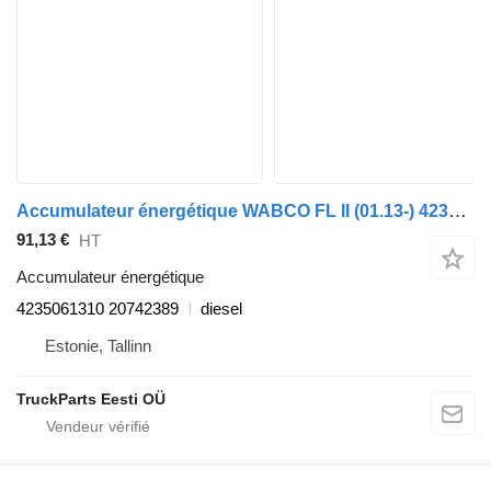
Accumulateur énergétique WABCO FL II (01.13-) 4235061310 pour tracteur routier Volvo FL, FE (2013-)
91,13 €
HT
Accumulateur énergétique
4235061310 20742389
diesel
Estonie, Tallinn
TruckParts Eesti OÜ