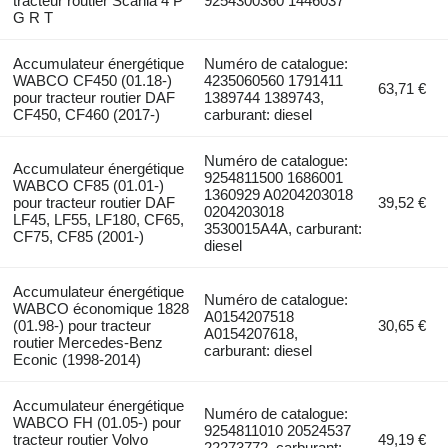
tracteur routier Scania 4 P
9254300360 1446037
G R T
Accumulateur énergétique
Numéro de catalogue:
WABCO CF450 (01.18-)
4235060560 1791411
63,71 €
pour tracteur routier DAF
1389744 1389743,
CF450, CF460 (2017-)
carburant: diesel
Numéro de catalogue:
Accumulateur énergétique
9254811500 1686001
WABCO CF85 (01.01-)
1360929 A0204203018
pour tracteur routier DAF
39,52 €
0204203018
LF45, LF55, LF180, CF65,
3530015A4A, carburant:
CF75, CF85 (2001-)
diesel
Accumulateur énergétique
Numéro de catalogue:
WABCO économique 1828
A0154207518
(01.98-) pour tracteur
30,65 €
A0154207618,
routier Mercedes-Benz
carburant: diesel
Econic (1998-2014)
Accumulateur énergétique
Numéro de catalogue:
WABCO FH (01.05-) pour
9254811010 20524537
tracteur routier Volvo
49,19 €
22273772, carburant: