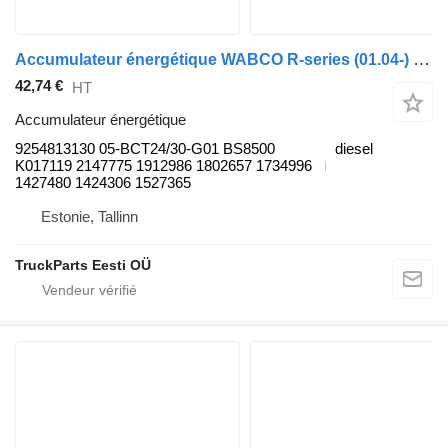
Accumulateur énergétique WABCO R-series (01.04-) 9254813130 pour tracteur routier Scania P,G,R,T-series (2004-2017)
42,74 €
HT
Accumulateur énergétique
9254813130 05-BCT24/30-G01 BS8500
diesel
K017119 2147775 1912986 1802657 1734996
1427480 1424306 1527365
Estonie, Tallinn
TruckParts Eesti OÜ