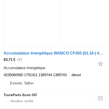
Accumulateur énergétique WABCO CF450 (01.18-) 4235060560 pour tracteur routier DAF CF450, CF460 (2017-)
63,71 €
HT
Accumulateur énergétique
4235060560 1791411 1389744 1389743
diesel
Estonie, Tallinn
TruckParts Eesti OÜ