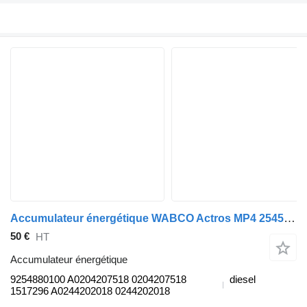
Accumulateur énergétique WABCO Actros MP4 2545 (01.13-) 9254880100 pour tracteur routier Mercedes-Benz Actros MP4 Antos Arocs (2012-)
50 €
HT
Accumulateur énergétique
9254880100 A0204207518 0204207518
diesel
1517296 A0244202018 0244202018