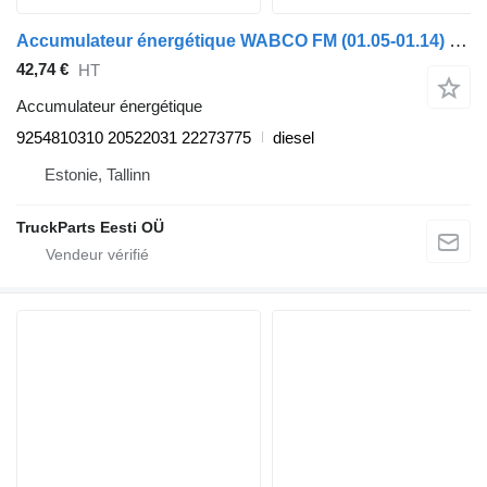
Accumulateur énergétique WABCO FM (01.05-01.14) 9254810310 pour tracteur routier Volvo FM7-FM12, FM, FMX (1998-2014)
42,74 €
HT
Accumulateur énergétique
9254810310 20522031 22273775
diesel
Estonie, Tallinn
TruckParts Eesti OÜ