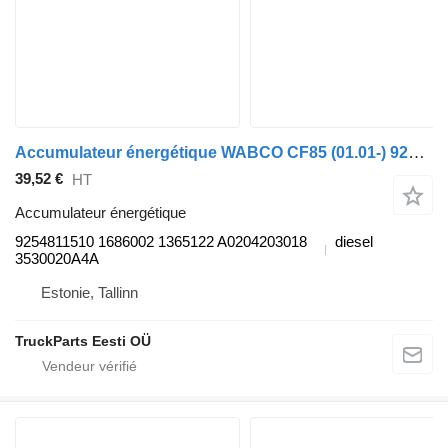
Accumulateur énergétique WABCO CF85 (01.01-) 9254811510 pour tracteur routier DAF LF45, LF55, LF180, CF65, CF75, CF85 (2001-)
39,52 €
HT
Accumulateur énergétique
9254811510 1686002 1365122 A0204203018
diesel
3530020A4A
Estonie, Tallinn
TruckParts Eesti OÜ