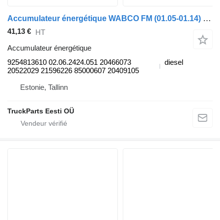
Accumulateur énergétique WABCO FM (01.05-01.14) 9254813610 pour tracteur routier Volvo FM7-FM12, FM, FMX (1998-2014)
41,13 €
HT
Accumulateur énergétique
9254813610 02.06.2424.051 20466073
diesel
20522029 21596226 85000607 20409105
Estonie, Tallinn
TruckParts Eesti OÜ