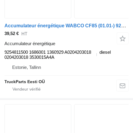
Accumulateur énergétique WABCO CF85 (01.01-) 9254811500 pour tracteur routier DAF LF45, LF55, LF180, CF65, CF75, CF85 (2001-)
39,52 €
HT
Accumulateur énergétique
9254811500 1686001 1360929 A0204203018
diesel
0204203018 3530015A4A
Estonie, Tallinn
TruckParts Eesti OÜ