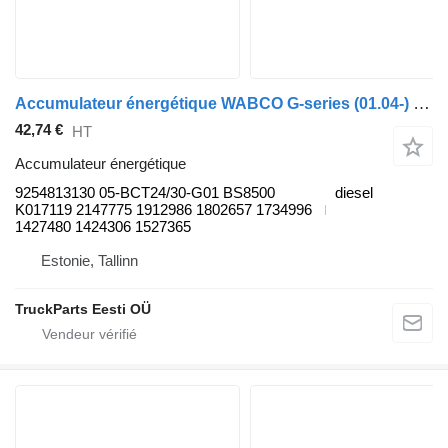
Accumulateur énergétique WABCO G-series (01.04-) 9254813130 pour tracteur routier Scania P,G,R,T-series (2004-2017)
42,74 €
HT
Accumulateur énergétique
9254813130 05-BCT24/30-G01 BS8500
diesel
K017119 2147775 1912986 1802657 1734996
1427480 1424306 1527365
Estonie, Tallinn
TruckParts Eesti OÜ