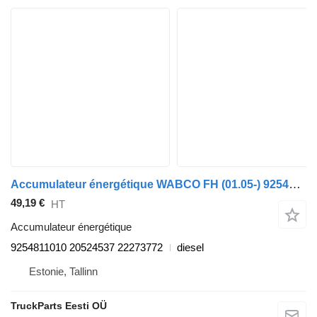
Accumulateur énergétique WABCO FH (01.05-) 9254811010 pour tracteur routier Volvo FH12, FH16, NH12, FH, VNL780 (1993-2014)
49,19 €
HT
Accumulateur énergétique
9254811010 20524537 22273772
diesel
Estonie, Tallinn
TruckParts Eesti OÜ