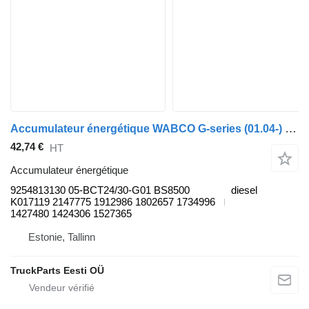
Accumulateur énergétique WABCO G-series (01.04-) 9254813130 pour tracteur routier Scania P,G,R,T-series (2004-2017)
42,74 €
HT
Accumulateur énergétique
9254813130 05-BCT24/30-G01 BS8500
diesel
K017119 2147775 1912986 1802657 1734996
1427480 1424306 1527365
Estonie, Tallinn
TruckParts Eesti OÜ