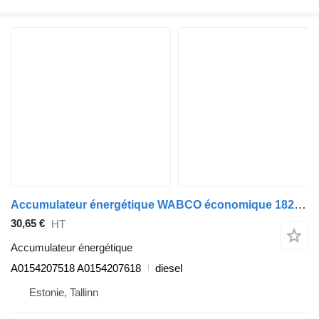
Accumulateur énergétique WABCO économique 1828 (01.98-) A0154207518 pour tracteur routier Mercedes-Benz Econic (1998-2014)
30,65 €
HT
Accumulateur énergétique
A0154207518 A0154207618
diesel
Estonie, Tallinn