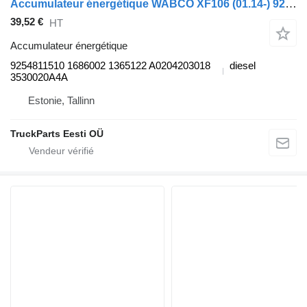
Accumulateur énergétique WABCO XF106 (01.14-) 9254811510 pour tracteur routier DAF XF106 (2014-)
39,52 €
HT
Accumulateur énergétique
9254811510 1686002 1365122 A0204203018
diesel
3530020A4A
Estonie, Tallinn
TruckParts Eesti OÜ