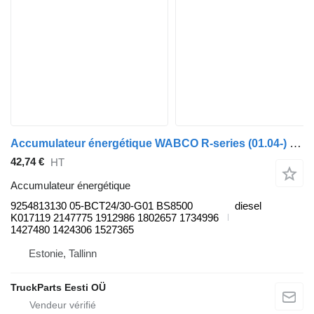
Accumulateur énergétique WABCO R-series (01.04-) 9254813130 pour tracteur routier Scania P,G,R,T-series (2004-2017)
42,74 €
HT
Accumulateur énergétique
9254813130 05-BCT24/30-G01 BS8500
diesel
K017119 2147775 1912986 1802657 1734996
1427480 1424306 1527365
Estonie, Tallinn
TruckParts Eesti OÜ