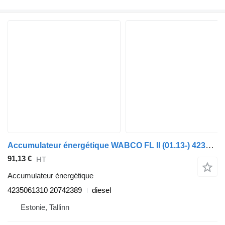
Accumulateur énergétique WABCO FL II (01.13-) 4235061310 pour tracteur routier Volvo FL, FE (2013-)
91,13 €
HT
Accumulateur énergétique
4235061310 20742389
diesel
Estonie, Tallinn