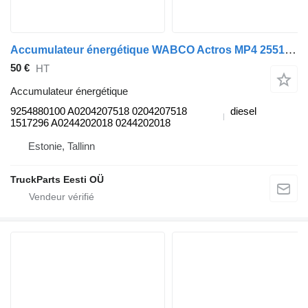
Accumulateur énergétique WABCO Actros MP4 2551 (01.13-) 9254880100 pour tracteur routier Mercedes-Benz Actros MP4 Antos Arocs (2012-)
50 €
HT
Accumulateur énergétique
9254880100 A0204207518 0204207518
diesel
1517296 A0244202018 0244202018
Estonie, Tallinn
TruckParts Eesti OÜ