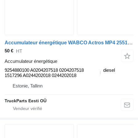
Accumulateur énergétique WABCO Actros MP4 2551 (01.13-) 9254880100 pour tracteur routier Mercedes-Benz Actros MP4 Antos Arocs (2012-)
50 €
HT
Accumulateur énergétique
9254880100 A0204207518 0204207518
diesel
1517296 A0244202018 0244202018
Estonie, Tallinn
TruckParts Eesti OÜ